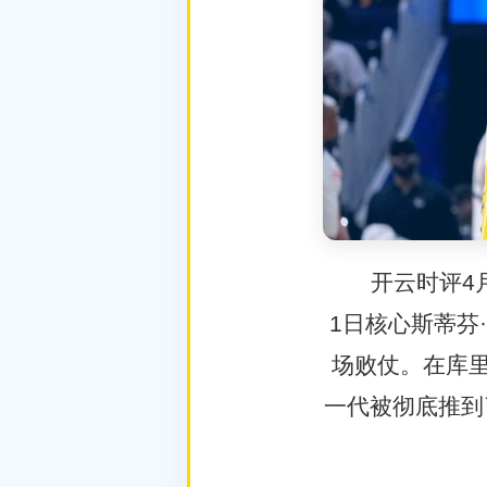
开云时评4
1日核心斯蒂芬
场败仗。在库
一代被彻底推到