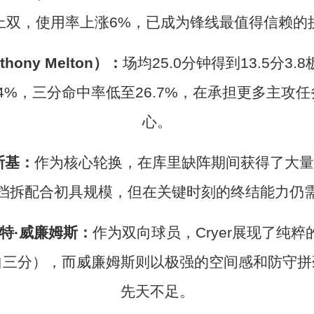
上双，使用率上涨6%，已成为锋线最值得信赖的
hony Melton）：
场均25.0分钟得到13.5分3.
.4%，三分命中率低至26.7%，在承担更多主攻
心。
斯基：
作为核心轮换，在库里缺阵期间获得了大量
挡拆配合初具规模，但在关键时刻的终结能力仍
& 奈特·威廉姆斯：
作为双向球员，Cryer展现了纯
自三分），而威廉姆斯则以极强的空间感和防守
先天不足。