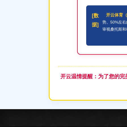
开云体育（
[数
势。50%左
据]
审视桑托斯和
开云温情提醒：为了您的完