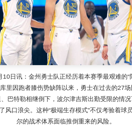
月10日讯：金州勇士队正经历着本赛季最艰难的“阵
·库里因跑者膝伤势缺阵以来，勇士在过去的27场
里、巴特勒相继倒下，波尔津吉斯出勤受限的情况
了风口浪尖。这种“极端生存模式”不仅考验着球
尔的战术体系面临推倒重来的风险。