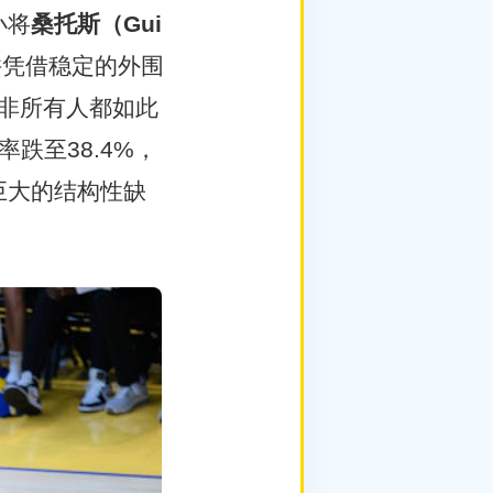
小将
桑托斯（Gui
并凭借稳定的外围
非所有人都如此
跌至38.4%，
巨大的结构性缺