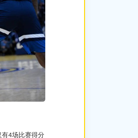
仅有4场比赛得分