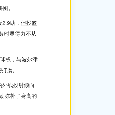
拼图。
8板2.9助，但投篮
任务时显得力不从
球权，与波尔津
需打磨。
粹的外线投射倾向
拼劲弥补了身高的