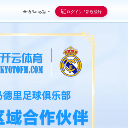
🌐 语/lang/語
ログイン / 新規登録