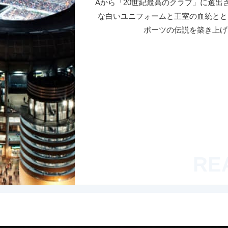
Aから「20世紀最高のクラブ」に選出
な白いユニフォームと王室の血統とと
ポーツの伝説を築き上げ
RE